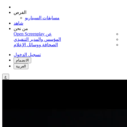
الفرص
مسابقات السيناريو
شاهد
من نحن
عن Open Screenplay
المؤسس والمدير التنفيذي
الصحافة ووسائل الإعلام
تسجيل الدخول
الانضمام
العربية
ع